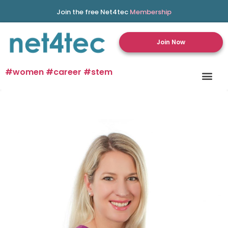
Join the free Net4tec
Membership
Join Now
#women #career #stem