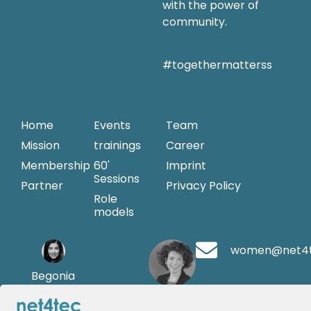
with the power of
community.
#togethermatterss
Home
Events
Team
Mission
trainings
Career
Membership
60'
Imprint
Sessions
Partner
Privacy Policy
Role
models
women@net4
Begonia
Merayo
Andrea Griesinger