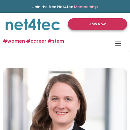
Join the free Net4tec
Membership
Join Now
#women #career #stem