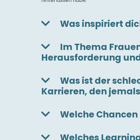
hinterlassen habe.
Was inspiriert di
Im Thema Frauen-
Herausforderung und 
Was ist der schl
Karrieren, den jemals
Welche Chancen s
Welches Learnin