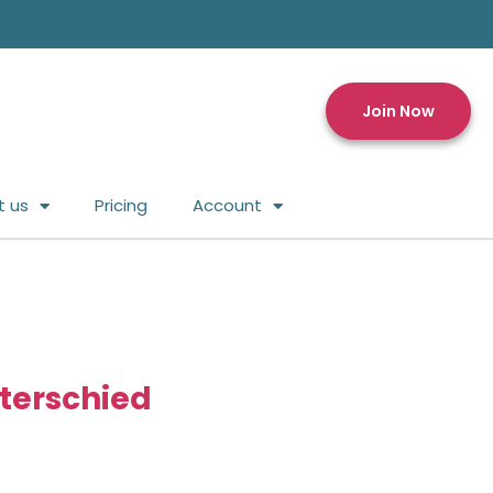
Join Now
t us
Pricing
Account
terschied