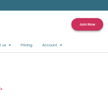
Join Now
t us
Pricing
Account
.