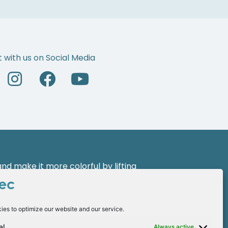
 with us on Social Media
d make it more colorful by lifting
 a new face of leadership with the
ies to optimize our website and our service.
al
Always active