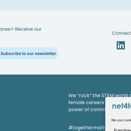
areer! Receive our
Connect
Subscribe to our newsletter
We “rock” the STEM world an
female careers and shaping
power of community.
We use cook
#togethermatterss
Function