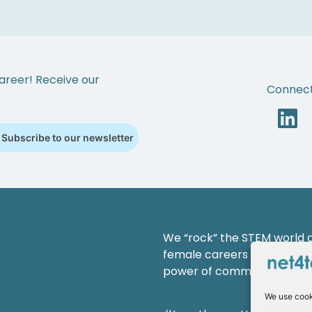
areer! Receive our
Connect
Subscribe to our newsletter
We “rock” the STEM world an
female careers and shaping
power of community.
We use cook