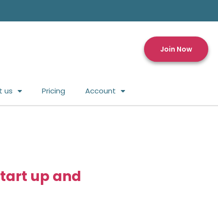
Join Now
t us
Pricing
Account
start up and