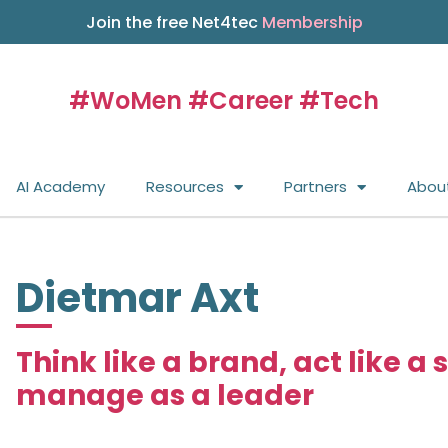
Join the free Net4tec
Membership
#WoMen #Career #Tech
AI Academy
Resources
Partners
Abou
Dietmar Axt
Think like a brand, act like a 
manage as a leader