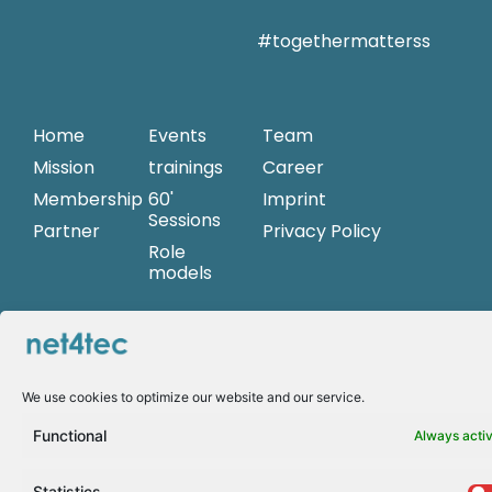
#togethermatterss
Home
Events
Team
Mission
trainings
Career
Membership
60'
Imprint
Sessions
Partner
Privacy Policy
Role
models
women@net4
Begonia
Merayo
We use cookies to optimize our website and our service.
Andrea Griesinger
Functional
Always acti
Statistics