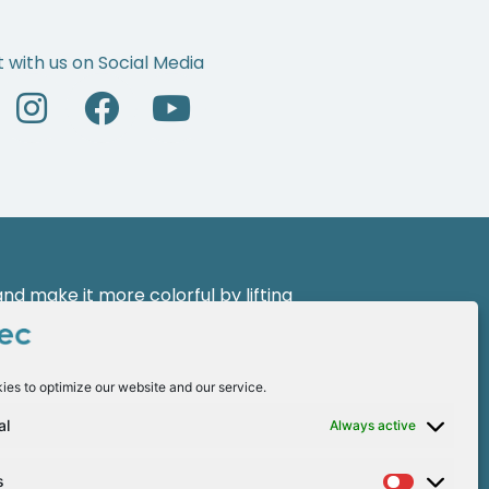
 with us on Social Media
d make it more colorful by lifting
 a new face of leadership with the
ies to optimize our website and our service.
al
Always active
s