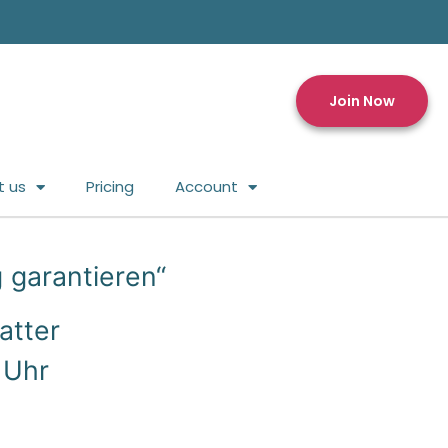
Join Now
t us
Pricing
Account
 garantieren“
atter
 Uhr