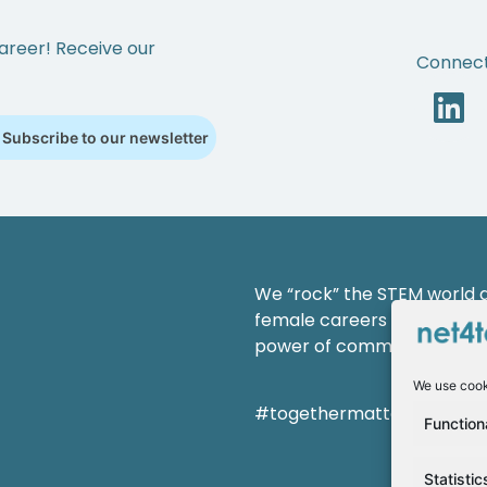
areer! Receive our
Connect
Subscribe to our newsletter
We “rock” the STEM world an
female careers and shaping
power of community.
We use cook
#togethermatterss
Function
Statistic